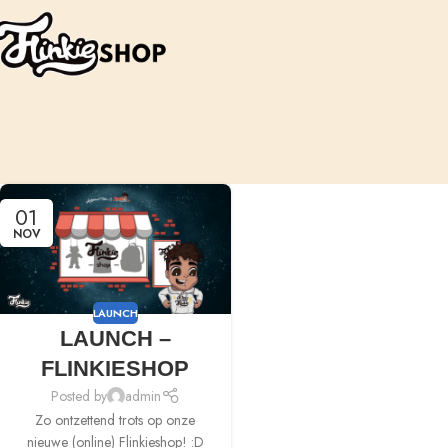
01
NOV
LAUNCH
LAUNCH –
FLINKIESHOP
Posted by
admin
Zo ontzettend trots op onze
nieuwe (online) Flinkieshop! :D