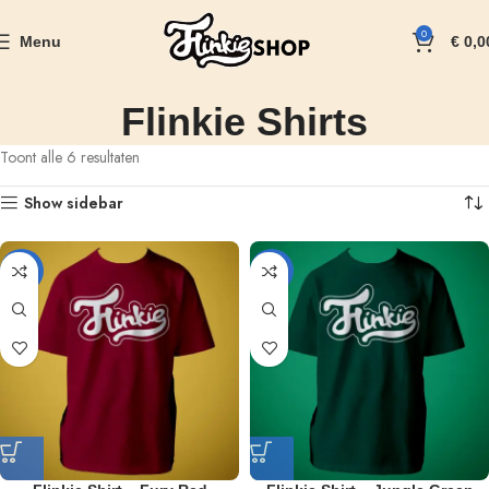
0
Menu
€
0,0
Flinkie Shirts
Toont alle 6 resultaten
Show sidebar
-17%
-17%