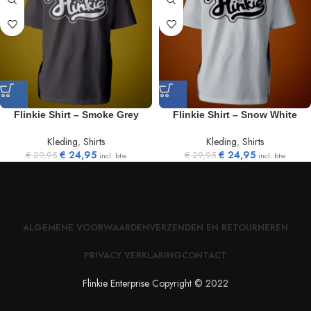
Flinkie Shirt – Smoke Grey
Flinkie Shirt – Snow White
Kleding
,
Shirts
Kleding
,
Shirts
€
24,95
€
24,95
€
29,95
€
29,95
incl. btw
incl. btw
ALGEMENE VOORWAARDEN
VERZENDEN EN RETOURNEREN
PRIVACY VERKLARING
CONTACT
Flinkie Enterprise
Copyright © 2022