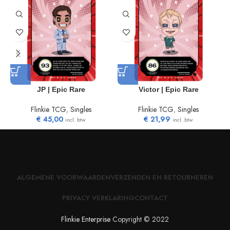
JP | Epic Rare
Victor | Epic Rare
Flinkie TCG
,
Singles
Flinkie TCG
,
Singles
€
45,00
€
21,99
incl. btw
incl. btw
ALGEMENE VOORWAARDEN
VERZENDEN EN RETOURNEREN
PRIVACY VERKLARING
CONTACT
Flinkie Enterprise
Copyright © 2022