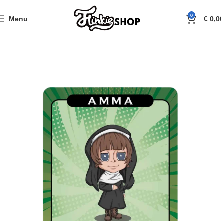
0
Menu
€
0,0
Home
Flinkie TCG
Singles