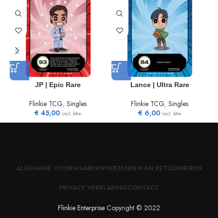
JP | Epic Rare
Lance | Ultra Rare
Flinkie TCG
,
Singles
Flinkie TCG
,
Singles
€
45,00
€
6,00
incl. btw
incl. btw
ALGEMENE VOORWAARDEN
VERZENDEN EN RETOURNEREN
PRIVACY VERKLARING
CONTACT
Flinkie Enterprise
Copyright © 2022