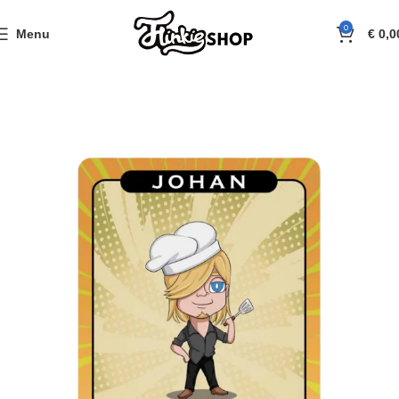
0
Menu
€
0,0
Home
Flinkie TCG
Singles