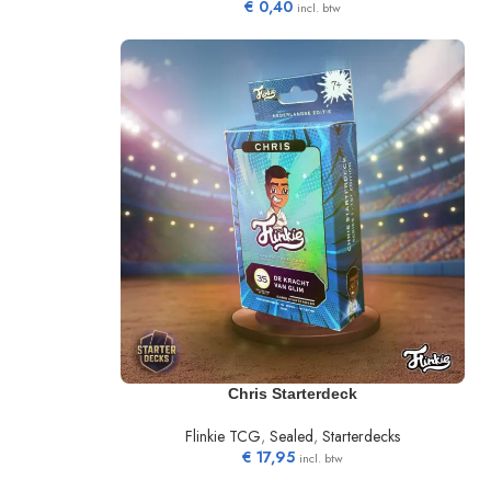
€
0,40
incl. btw
TOEVOEGEN AAN WINKELWAGEN
Chris Starterdeck
Flinkie TCG
,
Sealed
,
Starterdecks
€
17,95
incl. btw