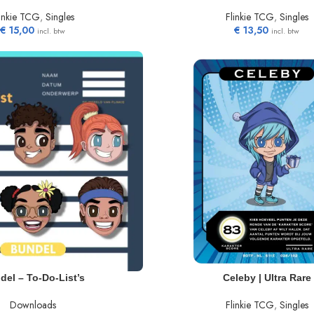
linkie TCG
,
Singles
Flinkie TCG
,
Singles
€
15,00
€
13,50
incl. btw
incl. btw
N WINKELWAGEN
TOEVOEGEN AAN WINKELWAGEN
del – To-Do-List’s
Celeby | Ultra Rare
Downloads
Flinkie TCG
,
Singles