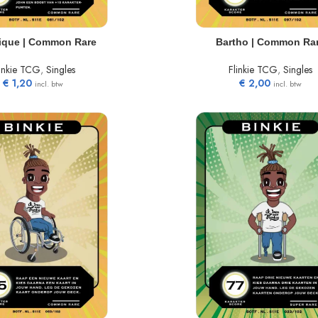
N WINKELWAGEN
TOEVOEGEN AAN WINKELWAGEN
ique | Common Rare
Bartho | Common Ra
linkie TCG
,
Singles
Flinkie TCG
,
Singles
€
1,20
€
2,00
incl. btw
incl. btw