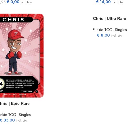
€
0,00
€
14,00
,95
incl. btw
incl. btw
TOEVOEGEN AAN WINKELWAGEN
Chris | Ultra Rare
Flinkie TCG
,
Singles
€
8,00
incl. btw
N WINKELWAGEN
hris | Epic Rare
linkie TCG
,
Singles
€
35,00
incl. btw