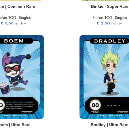
N WINKELWAGEN
TOEVOEGEN AAN WINKELWAGEN
kie | Common Rare
Binkie | Super Rare
linkie TCG
,
Singles
Flinkie TCG
,
Singles
€
0,50
€
2,00
incl. btw
incl. btw
N WINKELWAGEN
TOEVOEGEN AAN WINKELWAGEN
oem | Ultra Rare
Bradley | Ultra Rare