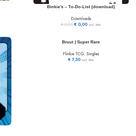
TOEVOEGEN AAN WINKELWAGEN
Binkie’s – To-Do-List (download)
Downloads
€
0,00
€
0,99
incl. btw
TOEVOEGEN AAN WINKELWAGEN
Bruut | Super Rare
Flinkie TCG
,
Singles
€
7,50
incl. btw