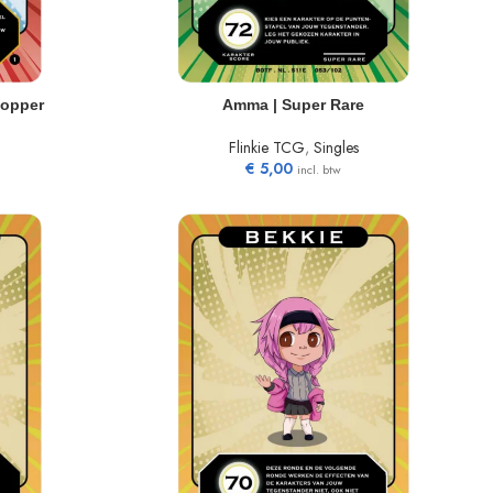
TOEVOEGEN AAN WINKELWAGEN
topper
Amma | Super Rare
Flinkie TCG
,
Singles
€
5,00
incl. btw