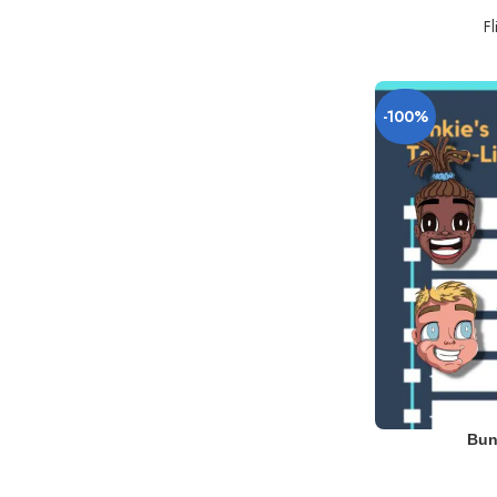
F
-100%
TOEVOEGEN AA
Bun