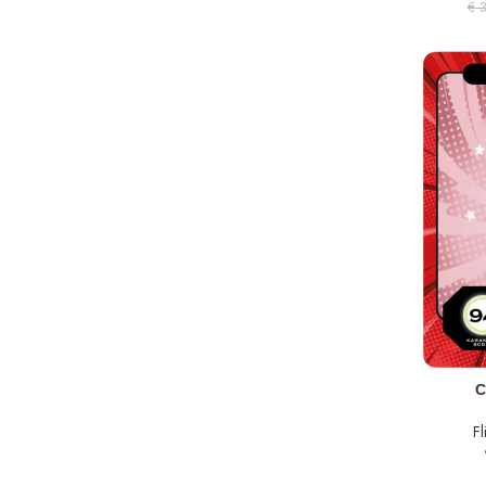
€
3
TOEVOEGEN AA
C
F