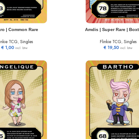
N WINKELWAGEN
TOEVOEGEN AAN WINKELWAGEN
aro | Common Rare
Amdis | Super Rare | Box
linkie TCG
,
Singles
Flinkie TCG
,
Singles
€
1,00
€
19,50
incl. btw
incl. btw