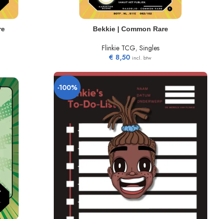
TOEVOEGEN AAN WINKELWAGEN
re
Bekkie | Common Rare
Flinkie TCG
,
Singles
€
8,50
incl. btw
-100%